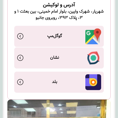
آدرس و لوکیشن
شهریار، شهرک وایین، بلوار امام خمینی، بین بعثت ۱ و
۳، پلاک ۳۹۳، روبروی جانبو
گوگل‌مپ
نشان
بلد