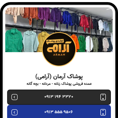
پوشاک آرمان (آرامی)
عمده فروشی پوشاک زنانه - مردانه - بچه گانه
3320 194 0913
9506 555 0913